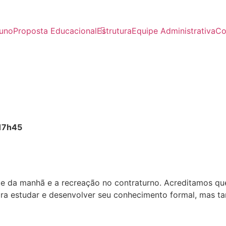
luno
Proposta Educacional
Estrutura
Equipe Administrativa
Co
17h45
te da manhã e a recreação no contraturno. Acreditamos que
ara estudar e desenvolver seu conhecimento formal, mas ta