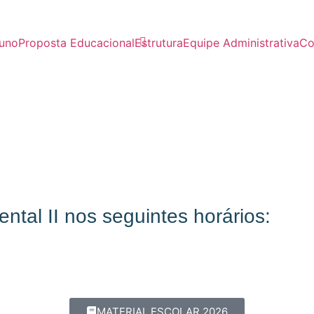
luno
Proposta Educacional
Estrutura
Equipe Administrativa
Co
tal II nos seguintes horários:
MATERIAL ESCOLAR 2026